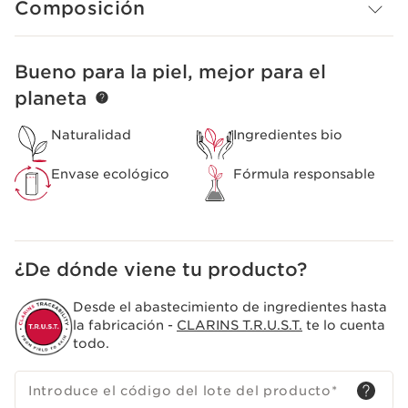
Composición
mezclarse con una crema hidratante.
Precaución de uso
Este producto no contiene protectores solares y no
Bueno para la piel, mejor para el
IR AL CONTENIDO
protege contra las quemaduras solares.
planeta
Clarins Plus
Su fórmula innovadora convierte tus cremas Clarins de
Naturalidad
Ingredientes bio
uso diario en autobronceadores.
Envase ecológico
Fórmula responsable
¿De dónde viene tu producto?
Desde el abastecimiento de ingredientes hasta
la fabricación -
CLARINS T.R.U.S.T.
te lo cuenta
todo.
Introduce el código del lote del producto
*