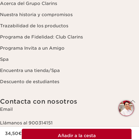
Acerca del Grupo Clarins
Nuestra historia y compromisos
Trazabilidad de los productos
Programa de Fidelidad: Club Clarins
Programa Invita a un Amigo
Spa
Encuentra una tienda/Spa
Descuento de estudiantes
Contacta con nosotros
¿
Email
C
Llámanos al 900314151
Lunes - Jueves (excluyendo festivos) 9:00h - 18:00h
Precio actual 34,50€
34,50€
Viernes (excluyendo festivos) 9:00h - 15:00h
Añadir a la cesta