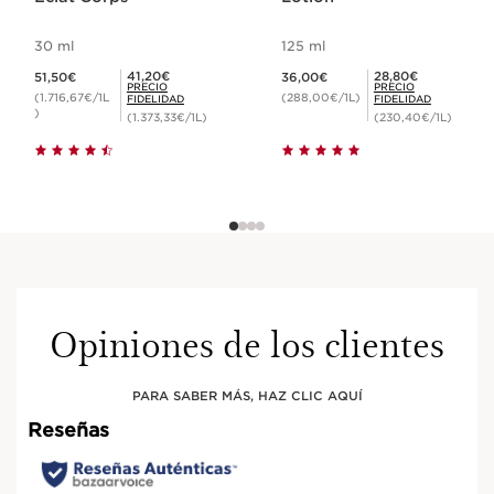
30 ml
125 ml
Precio actual 51,50€
Precio actual 36,00€
Precio Fidelidad 41,20€
Precio Fidelidad 28,80€
41,20€
28,80€
51,50€
36,00€
PRECIO
PRECIO
(1.716,67€/1L
(288,00€/1L)
FIDELIDAD
FIDELIDAD
)
(1.373,33€/1L)
(230,40€/1L)
Opiniones de los clientes
PARA SABER MÁS, HAZ CLIC AQUÍ