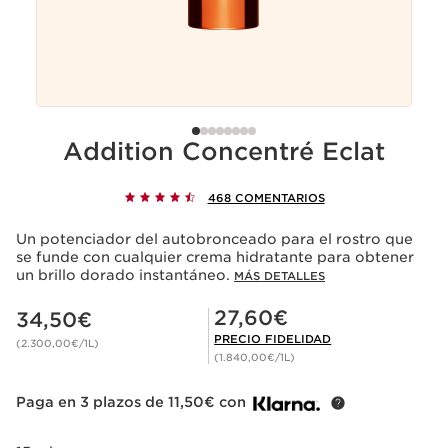
Addition Concentré Eclat
468 COMENTARIOS
Un potenciador del autobronceado para el rostro que
se funde con cualquier crema hidratante para obtener
un brillo dorado instantáneo.
MÁS DETALLES
Precio actual 34,50€
Precio Fidelidad 27,60€
27,60€
34,50€
PRECIO FIDELIDAD
(2.300,00€/1L)
(1.840,00€/1L)
Paga en 3 plazos de 11,50€ con