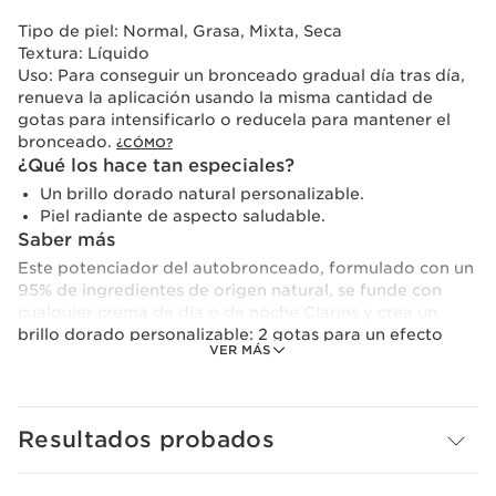
Tipo de piel:
Normal, Grasa, Mixta, Seca
Textura:
Líquido
Uso:
Para conseguir un bronceado gradual día tras día,
renueva la aplicación usando la misma cantidad de
gotas para intensificarlo o reducela para mantener el
bronceado.
¿CÓMO?
¿Qué los hace tan especiales?
Un brillo dorado natural personalizable.
Piel radiante de aspecto saludable.
Saber más
Este potenciador del autobronceado, formulado con un
95% de ingredientes de origen natural, se funde con
cualquier crema de día o de noche Clarins y crea un
brillo dorado personalizable: 2 gotas para un efecto
VER MÁS
bronceado sutil, 3 para un bronceado intenso. Fácil de
dosificar: pon el frasco boca abajo y presiona la parte
inferior: 1 presión = 1 gota. Un bronceado sencillo,
natural y sin cortes que se modela con facilidad según
Resultados probados
tus necesidades. Su fórmula a base de plantas con aloe
vera no contiene filtros de protección solar, por lo que
no protege de la exposición al sol. Siempre debe