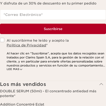
Y disfruta de un 30% de descuento en tu primer pedido
*Correo Electrónico
*
Suscribirse
Al suscribirme he leído y acepto la
Politica de Privacidad
*
Al hacer clic en "Suscribirse", acepta que los datos recogidos sean
tratados por Clarins Spain S.A, para la gestión de la relación con el
cliente, y en particular para enviarle ofertas personalizadas sobre
nuestros productos y servicios en función de su comportamiento
LEE MAS
de compra, sus hábitos y/o intereses, incluso mediante su
visualización en redes sociales y sitios web de terceros, así como
con fines analíticos. Puede retirar su consentimiento en cualquier
momento haciendo click en el enlace para darse de baja que
Los más vendidos
aparece en cada newsletter que reciba. Para más información
sobre la gestión de sus datos y sus derechos, consulte nuestra
DOUBLE SERUM (50ml) - El concentrado antiedad más
potente*
Addition Concentré Eclat