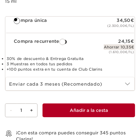
15 ml
Compra única
34,50€
(2.300,00€/1L)
Compra recurrente
24,15€
Ahorrar 10,35€
(1.610,00€/1L)
30% de descuento & Entrega Gratuita
3 Muestras en todos tus pedidos
+100 puntos extra en tu cuenta de Club Clarins
Select subscription period
Enviar cada 3 meses (Recomendado)
-
1
+
Añadir a la cesta
Ver la cesta
¡Con esta compra puedes conseguir
345
puntos
Clarins!