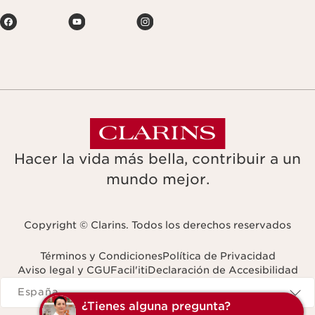
Hacer la vida más bella, contribuir a un
mundo mejor.
Copyright © Clarins. Todos los derechos reservados
Términos y Condiciones
Política de Privacidad
Aviso legal y CGU
Facil'iti
Declaración de Accesibilidad
Navigates to
España
¿Tienes alguna pregunta?