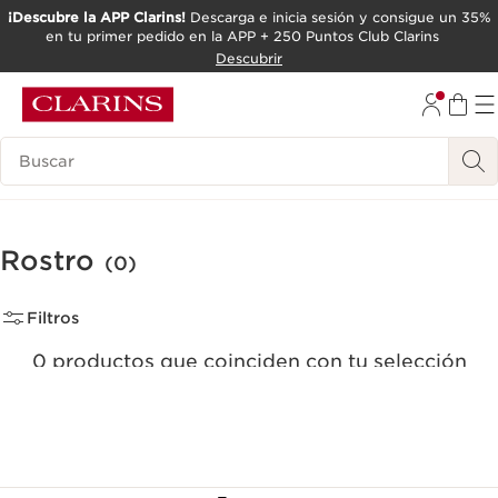
¡Descubre la APP Clarins!
Descarga e inicia sesión y consigue un 35%
en tu primer pedido en la APP + 250 Puntos Club Clarins
IR AL CONTENIDO
Descubrir
IR AL PIE DE PÁGINA
Leyenda
Rostro
(0)
Filtros
0 productos que coinciden con tu selección
Restablecer todos los filtros