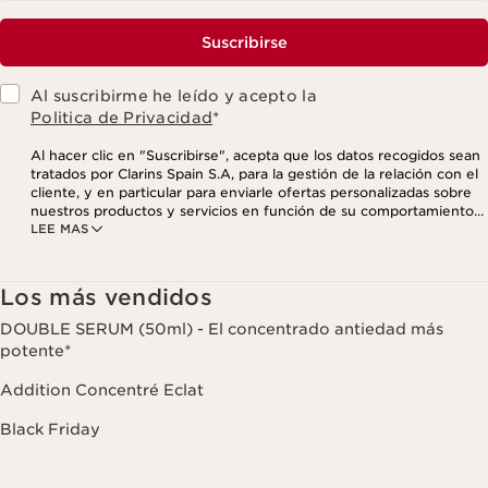
Suscribirse
Al suscribirme he leído y acepto la
Politica de Privacidad
*
Al hacer clic en "Suscribirse", acepta que los datos recogidos sean
tratados por Clarins Spain S.A, para la gestión de la relación con el
cliente, y en particular para enviarle ofertas personalizadas sobre
nuestros productos y servicios en función de su comportamiento
LEE MAS
de compra, sus hábitos y/o intereses, incluso mediante su
visualización en redes sociales y sitios web de terceros, así como
con fines analíticos. Puede retirar su consentimiento en cualquier
momento haciendo click en el enlace para darse de baja que
Los más vendidos
aparece en cada newsletter que reciba. Para más información
sobre la gestión de sus datos y sus derechos, consulte nuestra
DOUBLE SERUM (50ml) - El concentrado antiedad más
potente*
Addition Concentré Eclat
Black Friday