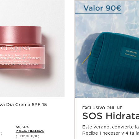
iva Día Crema SPF 15
EXCLUSIVO ONLINE
SOS Hidrat
Precio Fidelidad 59,60€
Este verano, convierte la
59,60€
PRECIO FIDELIDAD
Recibe 1 neceser y 4 tal
L)
(1.192,00€/1L)