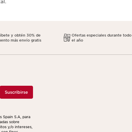
al.
ríbete y obtén 30% de
Ofertas especiales durante todo
ento más envío gratis
el año
Suscribirse
s Spain S.A, para
izadas sobre
tos y/o intereses,
 con fines