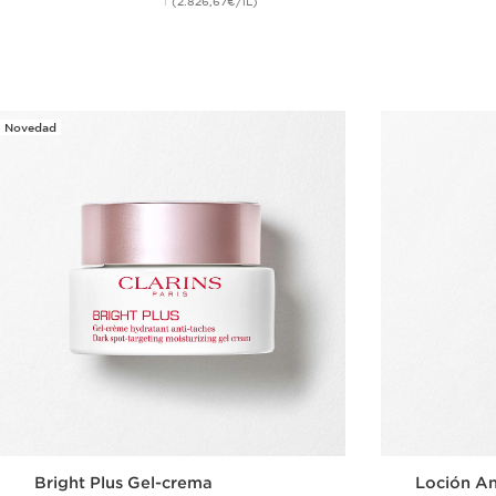
(2.826,67€/1L)
Compra rápida
Novedad
Bright Plus Gel-crema
Loción An