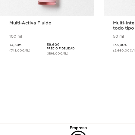
Multi-Activa Fluido
Multi-Int
todo tipo
100 ml
50 ml
Precio actual 74,50€
Precio actual 133,00€
Precio Fidelidad 59,60€
59,60€
74,50€
133,00€
PRECIO FIDELIDAD
(745,00€/1L)
(2.660,00€/1
(596,00€/1L)
Compra rápida