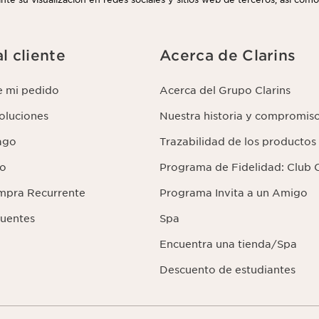
uede retirar su consentimiento en cualquier momento haciendo click en e
 que aparece en cada newsletter que reciba. Para más información sobr
us derechos, consulte nuestra
l cliente
Acerca de Clarins
e mi pedido
Acerca del Grupo Clarins
voluciones
Nuestra historia y compromis
ago
Trazabilidad de los productos
lo
Programa de Fidelidad: Club C
mpra Recurrente
Programa Invita a un Amigo
cuentes
Spa
Encuentra una tienda/Spa
Descuento de estudiantes