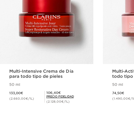
Multi-Intensive Crema de Día
Multi-Act
para todo tipo de pieles
todo tipo
50 ml
50 ml
Precio actual 133,00€
Precio actual 74,50€
Precio Fidelidad 106,40€
106,40€
133,00€
74,50€
PRECIO FIDELIDAD
(2.660,00€/1L)
(1.490,00€/1
(2.128,00€/1L)
Compra rápida