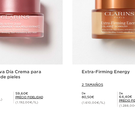
iva Día Crema para
Extra-Firming Energy
 de pieles
2 TAMAÑOS
Precio Fidelidad 59,60€
59,60€
De
De
Precio actual 80,50€
Precio Fidelidad 64,40€
64,40€
80,50€
PRECIO FIDELIDAD
L)
PRECIO FI
(1.192,00€/1L)
(1.610,00€/1L)
(1.288,00
Compra rápida
Compra ráp