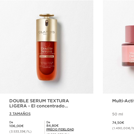
DOUBLE SERUM TEXTURA
Multi-Act
LIGERA - El concentrado
antiedad más potente*
3 TAMAÑOS
50 ml
Precio actual 74,50€
De
De
74,50€
Precio actual 106,00€
Precio Fidelidad 84,80€
84,80€
106,00€
(1.490,00€/1
PRECIO FIDELIDAD
(3.533,33€/1L)