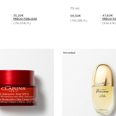
75 ml
Precio actual 59,50€
Precio Fidelidad 35,20€
Precio Fidelidad 47,60€
35,20€
47,60€
59,50€
PRECIO FIDELIDAD
PRECIO FI
(793,33€/1L)
(176,00€/1L)
(634,67€/
Compra rápida
Compra ráp
Novedad