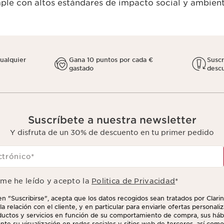
le con altos estándares de impacto social y ambient
cualquier
Gana 10 puntos por cada €
Susc
gastado
descu
Suscríbete a nuestra newsletter
Y disfruta de un 30% de descuento en tu primer pedido
ctrónico
*
rme he leído y acepto la
Politica de Privacidad
*
 en "Suscribirse", acepta que los datos recogidos sean tratados por Clarin
la relación con el cliente, y en particular para enviarle ofertas personal
uctos y servicios en función de su comportamiento de compra, sus hábi
nte su visualización en redes sociales y sitios web de terceros, así como