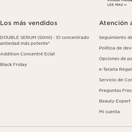
LEE MAS
analíticos. P
darse de baja
sus datos y s
Los más vendidos
Atención a
DOUBLE SERUM (50ml) - El concentrado
Seguimiento d
antiedad más potente*
Política de de
Addition Concentré Eclat
Opciones de p
Black Friday
e-Tarjeta Rega
Servicio de Co
Preguntas Fre
Beauty Expert
Mi cuenta