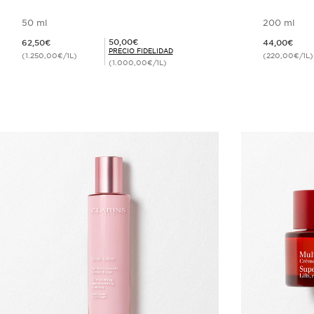
50 ml
200 ml
Precio actual 62,50€
Precio actual 44,00€
Precio Fidelidad 50,00€
50,00€
62,50€
44,00€
PRECIO FIDELIDAD
(1.250,00€/1L)
(220,00€/1L)
(1.000,00€/1L)
Compra rápida