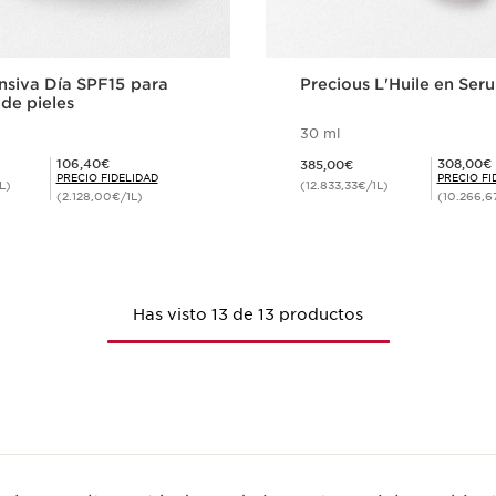
ensiva Día SPF15 para
Precious L'Huile en Ser
 de pieles
30 ml
Precio actual 385,00€
Precio Fidelidad 106,40€
Precio Fidelidad 308,00€
106,40€
308,00€
385,00€
PRECIO FIDELIDAD
PRECIO FI
L)
(12.833,33€/1L)
(2.128,00€/1L)
(10.266,6
Compra rápida
Compra ráp
Has visto 13 de 13 productos