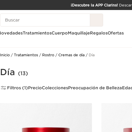
¡Descubre la APP Clarins!
Descarg
IR AL CONTENIDO
Leyenda
IR AL PIE DE PÁGINA
Novedades
Tratamientos
Cuerpo
Maquillaje
Regalos
Ofertas
Inicio
Tratamientos
Rostro
Cremas de día
Día
Día
(13)
Filtros (1)
Precio
Colecciones
Preocupación de Belleza
Eda