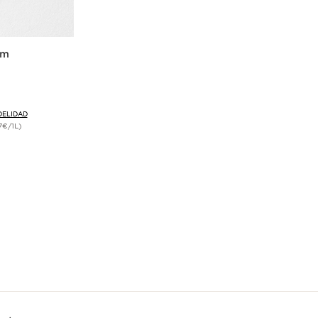
um
DELIDAD
7€/1L)
ida