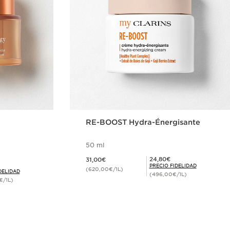
RE-BOOST Hydra-Énergisante
50 ml
Precio actual 31,00€
Precio Fidelidad 24,80€
24,80€
31,00€
PRECIO FIDELIDAD
(620,00€/1L)
DELIDAD
(496,00€/1L)
€/1L)
ida
Compra rápida