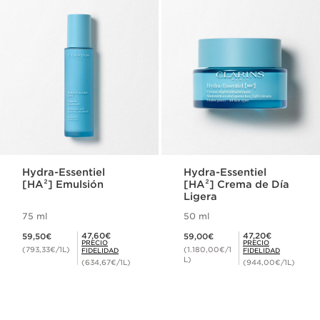
Hydra-Essentiel
Hydra-Essentiel
[HA²] Emulsión
[HA²] Crema de Día
Ligera
75 ml
50 ml
Precio actual 59,50€
Precio actual 59,00€
Precio Fidelidad 47,60€
Precio Fidelidad 47,20€
47,60€
47,20€
59,50€
59,00€
PRECIO
PRECIO
(793,33€/1L)
(1.180,00€/1
FIDELIDAD
FIDELIDAD
L)
(634,67€/1L)
(944,00€/1L)