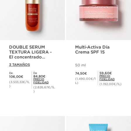
DOUBLE SERUM
Multi-Activa Día
TEXTURA LIGERA -
Crema SPF 15
El concentrado
antiedad más
3 TAMAÑOS
50 ml
potente*
Precio actual 74,50€
Precio Fidelidad 59,60€
59,60€
De
De
74,50€
Precio actual 106,00€
Precio Fidelidad 84,80€
84,80€
PRECIO
106,00€
(1.490,00€/1
PRECIO
FIDELIDAD
(3.533,33€/1L
FIDELIDAD
L)
(1.192,00€/1L)
)
(2.826,67€/1L
)