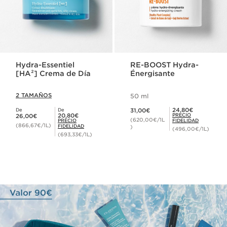
Hydra-Essentiel
RE-BOOST Hydra-
[HA²] Crema de Día
Énergisante
2 TAMAÑOS
50 ml
Precio actual 31,00€
Precio Fidelidad 24,80€
24,80€
De
De
31,00€
Precio actual 26,00€
Precio Fidelidad 20,80€
20,80€
PRECIO
26,00€
(620,00€/1L
PRECIO
FIDELIDAD
(866,67€/1L)
FIDELIDAD
)
(496,00€/1L)
(693,33€/1L)