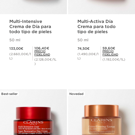
Multi-Intensive
Multi-Activa Día
Crema de Día para
Crema para todo
todo tipo de pieles
tipo de pieles
50 ml
50 ml
Precio actual 133,00€
Precio actual 74,50€
Precio Fidelidad 106,40€
Precio Fidelidad 59,60€
106,40€
59,60€
133,00€
74,50€
PRECIO
PRECIO
(2.660,00€/1
(1.490,00€/1
FIDELIDAD
FIDELIDAD
L)
L)
(2.128,00€/1L
(1.192,00€/1L)
)
Best-seller
Novedad