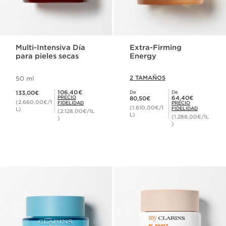
Multi-Intensiva Día
Extra-Firming
para pieles secas
Energy
2 TAMAÑOS
50 ml
Precio actual 133,00€
Precio Fidelidad 106,40€
106,40€
133,00€
De
De
Precio actual 80,50€
Precio Fidelidad 64,40€
PRECIO
64,40€
80,50€
(2.660,00€/1
FIDELIDAD
PRECIO
(1.610,00€/1
FIDELIDAD
L)
(2.128,00€/1L
L)
(1.288,00€/1L
)
)