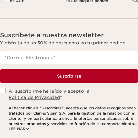
de 40€
cualquier pedido
Suscríbete a nuestra newsletter
Y disfruta de un 30% de descuento en tu primer pedido
*Correo Electrónico
*
Suscribirse
Al suscribirme he leído y acepto la
Politica de Privacidad
*
Al hacer clic en "Suscribirse", acepta que los datos recogidos sean
tratados por Clarins Spain S.A, para la gestión de la relación con el
cliente, y en particular para enviarle ofertas personalizadas sobre
nuestros productos y servicios en función de su comportamiento
LEE MAS
de compra, sus hábitos y/o intereses, incluso mediante su
visualización en redes sociales y sitios web de terceros, así como