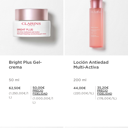
Bright Plus Gel-
Loción Antiedad
crema
Multi-Activa
50 ml
200 ml
Precio actual 62,50€
Precio actual 44,00€
Precio Fidelidad 50,00€
Precio Fidelidad 35,20€
50,00€
35,20€
62,50€
44,00€
PRECIO
PRECIO
(1.250,00€/1
(220,00€/1L)
FIDELIDAD
FIDELIDAD
L)
(1.000,00€/1
(176,00€/1L)
L)