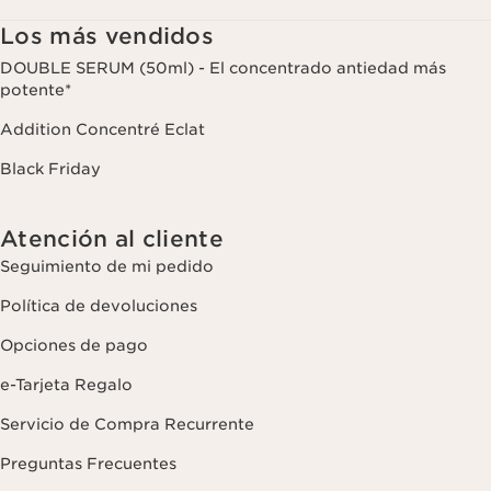
con fines analíticos. Puede retirar su consentimiento en cualquier
momento haciendo click en el enlace para darse de baja que
Los más vendidos
aparece en cada newsletter que reciba. Para más información
sobre la gestión de sus datos y sus derechos, consulte nuestra
DOUBLE SERUM (50ml) - El concentrado antiedad más
potente*
Addition Concentré Eclat
Black Friday
Atención al cliente
Seguimiento de mi pedido
Política de devoluciones
Opciones de pago
e-Tarjeta Regalo
Servicio de Compra Recurrente
Preguntas Frecuentes