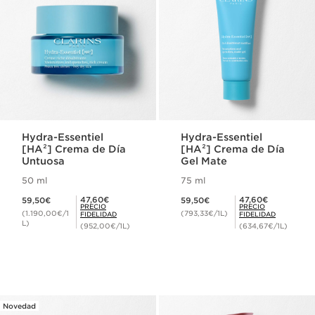
Hydra-Essentiel
Hydra-Essentiel
[HA²] Crema de Día
[HA²] Crema de Día
Untuosa
Gel Mate
50 ml
75 ml
Precio actual 59,50€
Precio actual 59,50€
Precio Fidelidad 47,60€
Precio Fidelidad 47,60€
47,60€
47,60€
59,50€
59,50€
PRECIO
PRECIO
(1.190,00€/1
(793,33€/1L)
FIDELIDAD
FIDELIDAD
L)
(952,00€/1L)
(634,67€/1L)
Novedad