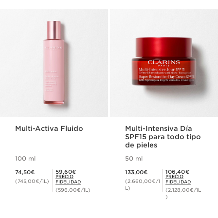
Multi-Activa Fluido
Multi-Intensiva Día
SPF15 para todo tipo
de pieles
100 ml
50 ml
Precio actual 74,50€
Precio actual 133,00€
Precio Fidelidad 59,60€
Precio Fidelidad 106,40€
59,60€
106,40€
74,50€
133,00€
PRECIO
PRECIO
(745,00€/1L)
(2.660,00€/1
FIDELIDAD
FIDELIDAD
L)
(596,00€/1L)
(2.128,00€/1L
)