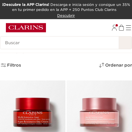
¡Descubre la APP Clarins!
Descarga e inicia sesión y consigue un 35%
en tu primer pedido en la APP + 250 Puntos Club Clarins
IR AL CONTENIDO
Descubrir
IR AL PIE DE PÁGINA
Leyenda
Día
(17)
Filtros
Ordenar por