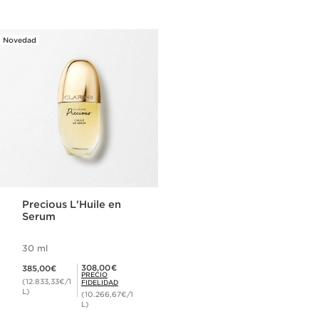
Novedad
Precious L'Huile en
Serum
30 ml
Precio actual 385,00€
Precio Fidelidad 308,00€
308,00€
385,00€
PRECIO
(12.833,33€/1
FIDELIDAD
L)
(10.266,67€/1
L)