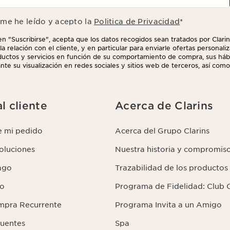
rme he leído y acepto la
Politica de Privacidad
*
 en "Suscribirse", acepta que los datos recogidos sean tratados por Clarin
la relación con el cliente, y en particular para enviarle ofertas personal
uctos y servicios en función de su comportamiento de compra, sus hábi
nte su visualización en redes sociales y sitios web de terceros, así como
uede retirar su consentimiento en cualquier momento haciendo click en e
 que aparece en cada newsletter que reciba. Para más información sobr
us derechos, consulte nuestra
l cliente
Acerca de Clarins
e mi pedido
Acerca del Grupo Clarins
voluciones
Nuestra historia y compromis
ago
Trazabilidad de los productos
lo
Programa de Fidelidad: Club C
mpra Recurrente
Programa Invita a un Amigo
cuentes
Spa