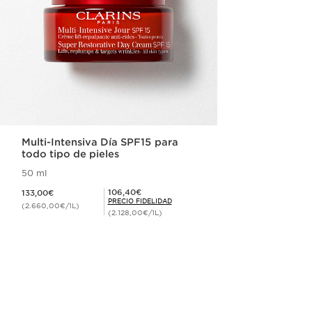
Multi-Intensiva Día SPF15 para
todo tipo de pieles
50 ml
Precio actual 133,00€
Precio Fidelidad 106,40€
106,40€
133,00€
PRECIO FIDELIDAD
(2.660,00€/1L)
(2.128,00€/1L)
Compra rápida