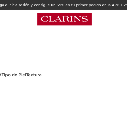
a e inicia sesión y consigue un 35% en tu primer pedido en la APP + 2
ón
d
Tipo de Piel
Textura