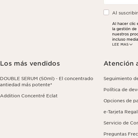
Al suscribi
Al hacer clic
la gestión de 
nuestros prod
incluso media
LEE MAS
analíticos. P
darse de baja
sus datos y s
Los más vendidos
Atención a
DOUBLE SERUM (50ml) - El concentrado
Seguimiento d
antiedad más potente*
Política de de
Addition Concentré Eclat
Opciones de p
e-Tarjeta Rega
Servicio de Co
Preguntas Fre