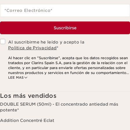
*Correo Electrónico
*
Suscribirse
Al suscribirme he leído y acepto la
Politica de Privacidad
*
Al hacer clic en "Suscribirse", acepta que los datos recogidos sean
tratados por Clarins Spain S.A, para la gestión de la relación con el
cliente, y en particular para enviarle ofertas personalizadas sobre
nuestros productos y servicios en función de su comportamiento
LEE MAS
de compra, sus hábitos y/o intereses, incluso mediante su
visualización en redes sociales y sitios web de terceros, así como
con fines analíticos. Puede retirar su consentimiento en cualquier
momento haciendo click en el enlace para darse de baja que
Los más vendidos
aparece en cada newsletter que reciba. Para más información
sobre la gestión de sus datos y sus derechos, consulte nuestra
DOUBLE SERUM (50ml) - El concentrado antiedad más
potente*
Addition Concentré Eclat