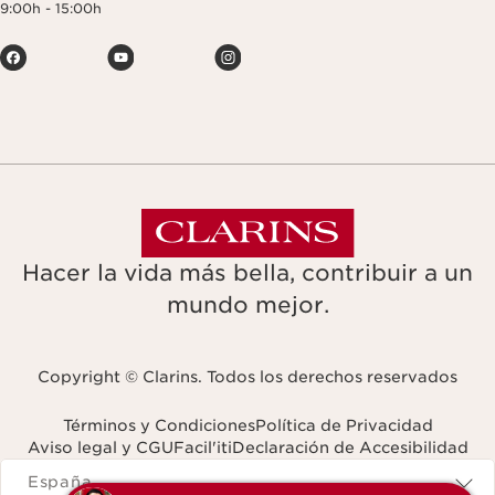
9:00h - 15:00h
Hacer la vida más bella, contribuir a un
mundo mejor.
Copyright © Clarins. Todos los derechos reservados
Términos y Condiciones
Política de Privacidad
Aviso legal y CGU
Facil'iti
Declaración de Accesibilidad
Navigates to
España