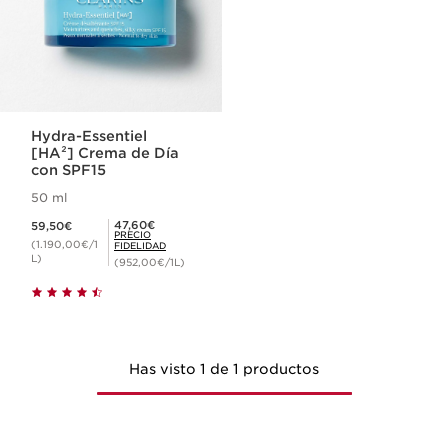
Hydra-Essentiel
[HA²] Crema de Día
con SPF15
50 ml
Precio actual 59,50€
Precio Fidelidad 47,60€
47,60€
59,50€
PRECIO
(1.190,00€/1
FIDELIDAD
L)
(952,00€/1L)
Has visto 1 de 1 productos