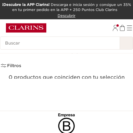
¡Descubre la APP Clarins!
Descarga e inicia sesión y consigue un 35%
en tu primer pedido en la APP + 250 Puntos Club Clarins
IR AL CONTENIDO
Descubrir
IR AL PIE DE PÁGINA
Leyenda
Nuestra Selección
(0)
Filtros
0 productos que coinciden con tu selección
Restablecer todos los filtros