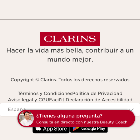
Hacer la vida más bella, contribuir a un
mundo mejor.
Copyright © Clarins. Todos los derechos reservados
Términos y Condiciones
Política de Privacidad
Aviso legal y CGU
Facil'iti
Declaración de Accesibilidad
Navigates to
España
¿Tienes alguna pregunta?
Consulta en directo con nuestra Beauty Coach