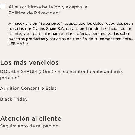
Al suscribirme he leído y acepto la
Politica de Privacidad
*
Al hacer clic en "Suscribirse", acepta que los datos recogidos sean
tratados por Clarins Spain S.A, para la gestión de la relación con el
cliente, y en particular para enviarle ofertas personalizadas sobre
nuestros productos y servicios en función de su comportamiento
LEE MAS
de compra, sus hábitos y/o intereses, incluso mediante su
visualización en redes sociales y sitios web de terceros, así como
con fines analíticos. Puede retirar su consentimiento en cualquier
momento haciendo click en el enlace para darse de baja que
Los más vendidos
aparece en cada newsletter que reciba. Para más información
sobre la gestión de sus datos y sus derechos, consulte nuestra
DOUBLE SERUM (50ml) - El concentrado antiedad más
potente*
Addition Concentré Eclat
Black Friday
Atención al cliente
Seguimiento de mi pedido