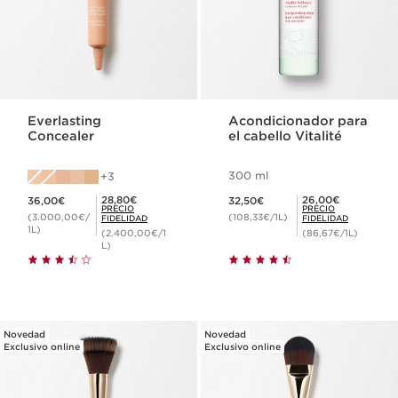
Everlasting
Acondicionador para
Concealer
el cabello Vitalité
300 ml
3
Precio actual 36,00€
Precio actual 32,50€
Precio Fidelidad 28,80€
Precio Fidelidad 26,00€
28,80€
26,00€
36,00€
32,50€
PRECIO
PRECIO
(3.000,00€/
(108,33€/1L)
FIDELIDAD
FIDELIDAD
1L)
(2.400,00€/1
(86,67€/1L)
L)
Novedad
Novedad
Exclusivo online
Exclusivo online