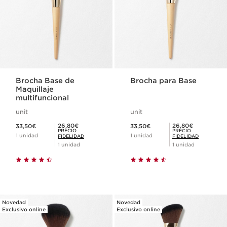
Brocha Base de
Brocha para Base
Maquillaje
multifuncional
unit
unit
Precio actual 33,50€
Precio actual 33,50€
Precio Fidelidad 26,80€
Precio Fidelidad 26,80€
26,80€
26,80€
33,50€
33,50€
PRECIO
PRECIO
1 unidad
1 unidad
FIDELIDAD
FIDELIDAD
1 unidad
1 unidad
Novedad
Novedad
Exclusivo online
Exclusivo online