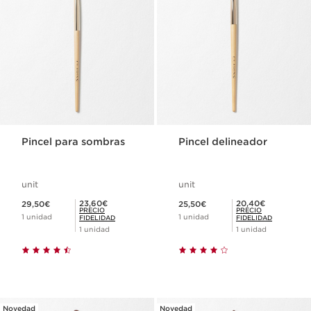
Pincel para sombras
Pincel delineador
unit
unit
Precio actual 29,50€
Precio actual 25,50€
Precio Fidelidad 23,60€
Precio Fidelidad 20,40€
23,60€
20,40€
29,50€
25,50€
PRECIO
PRECIO
1 unidad
1 unidad
FIDELIDAD
FIDELIDAD
1 unidad
1 unidad
Novedad
Novedad