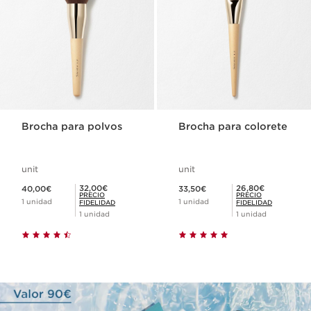
Brocha para polvos
Brocha para colorete
unit
unit
Precio actual 40,00€
Precio actual 33,50€
Precio Fidelidad 32,00€
Precio Fidelidad 26,80€
32,00€
26,80€
40,00€
33,50€
PRECIO
PRECIO
1 unidad
1 unidad
FIDELIDAD
FIDELIDAD
1 unidad
1 unidad