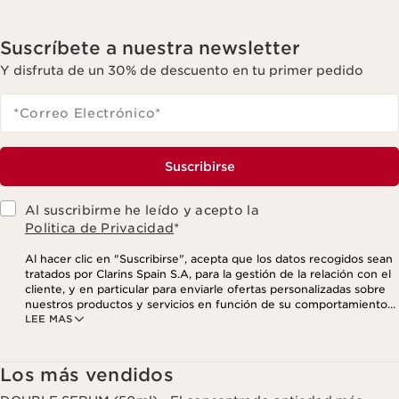
Suscríbete a nuestra newsletter
Y disfruta de un 30% de descuento en tu primer pedido
*Correo Electrónico
*
Suscribirse
Al suscribirme he leído y acepto la
Politica de Privacidad
*
Al hacer clic en "Suscribirse", acepta que los datos recogidos sean
tratados por Clarins Spain S.A, para la gestión de la relación con el
cliente, y en particular para enviarle ofertas personalizadas sobre
nuestros productos y servicios en función de su comportamiento
LEE MAS
de compra, sus hábitos y/o intereses, incluso mediante su
visualización en redes sociales y sitios web de terceros, así como
con fines analíticos. Puede retirar su consentimiento en cualquier
momento haciendo click en el enlace para darse de baja que
Los más vendidos
aparece en cada newsletter que reciba. Para más información
sobre la gestión de sus datos y sus derechos, consulte nuestra