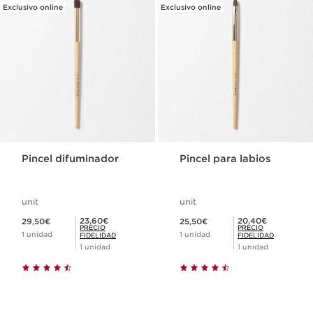
Exclusivo online
Exclusivo online
Pincel difuminador
Pincel para labios
unit
unit
Precio actual 29,50€
Precio actual 25,50€
Precio Fidelidad 23,60€
Precio Fidelidad 20,40€
23,60€
20,40€
29,50€
25,50€
PRECIO
PRECIO
1 unidad
1 unidad
FIDELIDAD
FIDELIDAD
1 unidad
1 unidad