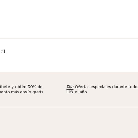
al.
ríbete y obtén 30% de
Ofertas especiales durante todo
ento más envío gratis
el año