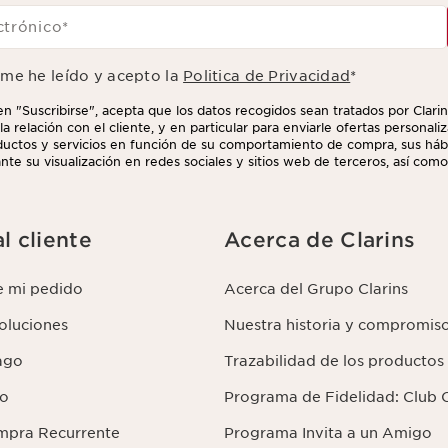
ctrónico
*
rme he leído y acepto la
Politica de Privacidad
*
 en "Suscribirse", acepta que los datos recogidos sean tratados por Clarin
la relación con el cliente, y en particular para enviarle ofertas personal
uctos y servicios en función de su comportamiento de compra, sus hábi
nte su visualización en redes sociales y sitios web de terceros, así como
uede retirar su consentimiento en cualquier momento haciendo click en e
 que aparece en cada newsletter que reciba. Para más información sobr
us derechos, consulte nuestra
l cliente
Acerca de Clarins
e mi pedido
Acerca del Grupo Clarins
voluciones
Nuestra historia y compromis
ago
Trazabilidad de los productos
lo
Programa de Fidelidad: Club C
mpra Recurrente
Programa Invita a un Amigo