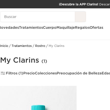
¡Descubre la APP Clarins!
Descarg
IR AL CONTENIDO
Leyenda
IR AL PIE DE PÁGINA
Novedades
Tratamientos
Cuerpo
Maquillaje
Regalos
Ofertas
Inicio
Tratamientos
Rostro
My Clarins
My Clarins
(1)
Filtros (1)
Precio
Colecciones
Preocupación de Belleza
Eda