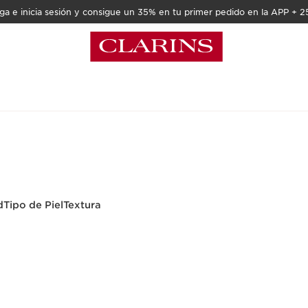
a e inicia sesión y consigue un 35% en tu primer pedido en la APP + 2
d
Tipo de Piel
Textura