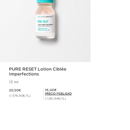
PURE RESET Lotion Ciblée
Imperfections
13 ml
Precio actual 20,50€
Precio Fidelidad 16,40€
16,40€
20,50€
PRECIO FIDELIDAD
(1.576,92€/1L)
(1.261,54€/1L)
Compra rápida