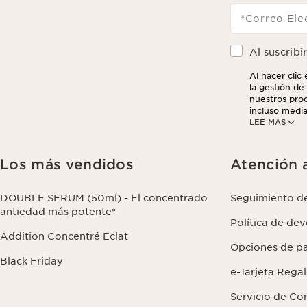
*Correo Ele
Al suscribi
Al hacer clic
la gestión de 
nuestros prod
incluso media
LEE MAS
analíticos. P
darse de baja
sus datos y s
Los más vendidos
Atención a
DOUBLE SERUM (50ml) - El concentrado
Seguimiento d
antiedad más potente*
Política de de
Addition Concentré Eclat
Opciones de p
Black Friday
e-Tarjeta Rega
Servicio de Co