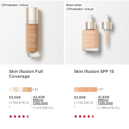
Probador virtual
Best-seller
Probador virtual
Skin Illusion Full
Skin Illusion SPF 15
Coverage
31
17
Precio actual 53,00€
Precio actual 52,00€
Precio Fidelidad 42,40€
Precio Fidelidad 41,60€
42,40€
41,60€
53,00€
52,00€
PRECIO
PRECIO
(1.766,67€/1L
(1.733,33€/1L
FIDELIDAD
FIDELIDAD
)
)
(1.413,33€/1L)
(1.386,67€/1L)