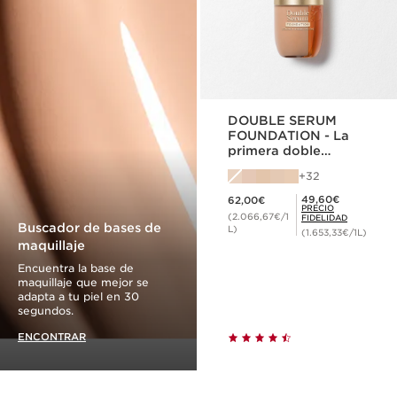
DOUBLE SERUM
FOUNDATION - La
primera doble
fórmula maquillaje y
32
tratamiento
Precio actual 62,00€
antiedad*
Precio Fidelidad 49,60€
49,60€
62,00€
PRECIO
(2.066,67€/1
FIDELIDAD
Buscador de bases de
L)
(1.653,33€/1L)
maquillaje
Encuentra la base de
maquillaje que mejor se
adapta a tu piel en 30
segundos.
ENCONTRAR