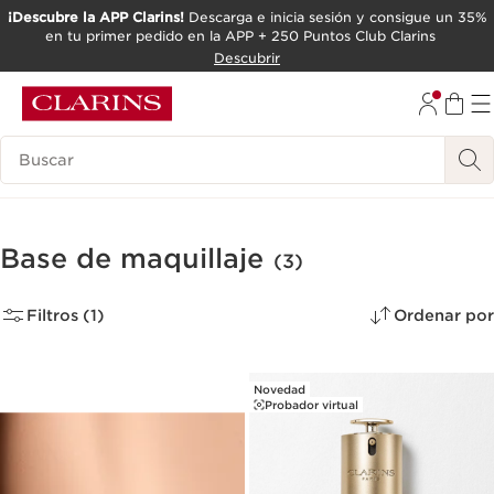
¡Descubre la APP Clarins!
Descarga e inicia sesión y consigue un 35%
en tu primer pedido en la APP + 250 Puntos Club Clarins
IR AL CONTENIDO
Descubrir
IR AL PIE DE PÁGINA
Leyenda
Base de maquillaje
(3)
Filtros (1)
Ordenar por
Novedad
Probador virtual