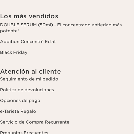
visualización en redes sociales y sitios web de terceros, así como
con fines analíticos. Puede retirar su consentimiento en cualquier
momento haciendo click en el enlace para darse de baja que
Los más vendidos
aparece en cada newsletter que reciba. Para más información
sobre la gestión de sus datos y sus derechos, consulte nuestra
DOUBLE SERUM (50ml) - El concentrado antiedad más
potente*
Addition Concentré Eclat
Black Friday
Atención al cliente
Seguimiento de mi pedido
Política de devoluciones
Opciones de pago
e-Tarjeta Regalo
Servicio de Compra Recurrente
Preguntas Frecuentes