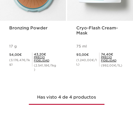
Bronzing Powder
Cryo-Flash Cream-
Mask
17 g
75 ml
Precio actual 54,00€
Precio actual 93,00€
Precio Fidelidad 43,20€
Precio Fidelidad 74,40€
43,20€
74,40€
54,00€
93,00€
PRECIO
PRECIO
(3.176,47€/1k
(1.240,00€/1
FIDELIDAD
FIDELIDAD
g)
L)
(2.541,18€/1kg
(992,00€/1L)
)
Has visto 4 de 4 productos