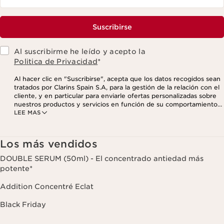
Suscribirse
Al suscribirme he leído y acepto la
Politica de Privacidad
*
Al hacer clic en "Suscribirse", acepta que los datos recogidos sean
tratados por Clarins Spain S.A, para la gestión de la relación con el
cliente, y en particular para enviarle ofertas personalizadas sobre
nuestros productos y servicios en función de su comportamiento
LEE MAS
de compra, sus hábitos y/o intereses, incluso mediante su
visualización en redes sociales y sitios web de terceros, así como
con fines analíticos. Puede retirar su consentimiento en cualquier
momento haciendo click en el enlace para darse de baja que
Los más vendidos
aparece en cada newsletter que reciba. Para más información
sobre la gestión de sus datos y sus derechos, consulte nuestra
DOUBLE SERUM (50ml) - El concentrado antiedad más
potente*
Addition Concentré Eclat
Black Friday