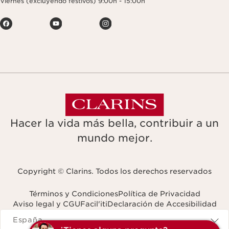
Viernes (excluyendo festivos) 9:00h - 15:00h
Hacer la vida más bella, contribuir a un
mundo mejor.
Copyright © Clarins. Todos los derechos reservados
Términos y Condiciones
Política de Privacidad
Aviso legal y CGU
Facil'iti
Declaración de Accesibilidad
Navigates to
España