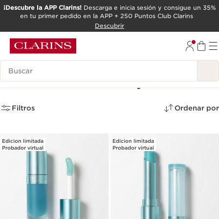
¡Descubre la APP Clarins!
Descarga e inicia sesión y consigue un 35%
en tu primer pedido en la APP + 250 Puntos Club Clarins
IR AL CONTENIDO
Descubrir
IR AL PIE DE PÁGINA
Leyenda
Summer Collection Cryo
(4)
Filtros
Ordenar por
Edicion limitada
Edicion limitada
Probador virtual
Probador virtual