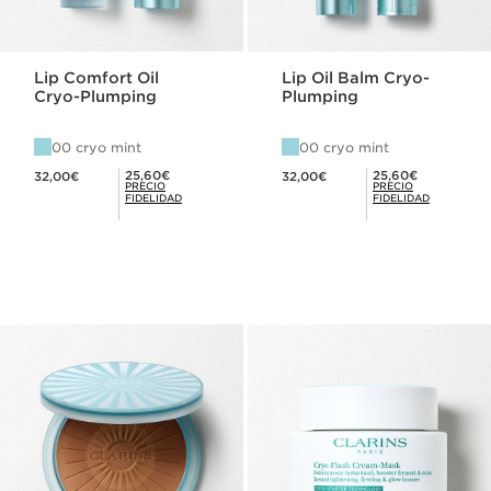
Lip Comfort Oil
Lip Oil Balm Cryo-
Cryo-Plumping
Plumping
00 cryo mint
00 cryo mint
Precio actual 32,00€
Precio actual 32,00€
Precio Fidelidad 25,60€
Precio Fidelidad 25,60€
25,60€
25,60€
32,00€
32,00€
PRECIO
PRECIO
FIDELIDAD
FIDELIDAD