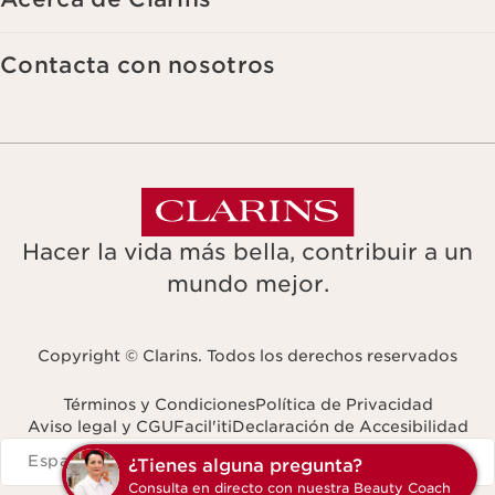
Contacta con nosotros
Hacer la vida más bella, contribuir a un
mundo mejor.
Copyright © Clarins. Todos los derechos reservados
Términos y Condiciones
Política de Privacidad
Aviso legal y CGU
Facil'iti
Declaración de Accesibilidad
Navigates to
España
¿Tienes alguna pregunta?
Consulta en directo con nuestra Beauty Coach