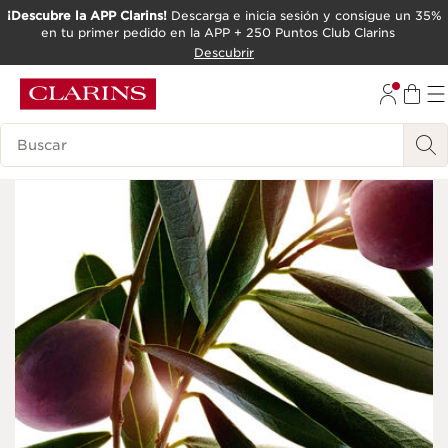
¡Descubre la APP Clarins!
Descarga e inicia sesión y consigue un 35%
en tu primer pedido en la APP + 250 Puntos Club Clarins
IR AL CONTENIDO
Descubrir
IR AL PIE DE PÁGINA
Leyenda