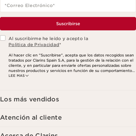
*Correo Electrónico
*
Suscribirse
Al suscribirme he leído y acepto la
Politica de Privacidad
*
Al hacer clic en "Suscribirse", acepta que los datos recogidos sean
tratados por Clarins Spain S.A, para la gestión de la relación con el
cliente, y en particular para enviarle ofertas personalizadas sobre
nuestros productos y servicios en función de su comportamiento
LEE MAS
de compra, sus hábitos y/o intereses, incluso mediante su
visualización en redes sociales y sitios web de terceros, así como
con fines analíticos. Puede retirar su consentimiento en cualquier
momento haciendo click en el enlace para darse de baja que
aparece en cada newsletter que reciba. Para más información
Los más vendidos
sobre la gestión de sus datos y sus derechos, consulte nuestra
Atención al cliente
Acerca de Clarins