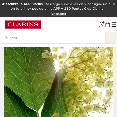
¡Descubre la APP Clarins!
Descarga e inicia sesión y consigue un 35%
en tu primer pedido en la APP + 250 Puntos Club Clarins
IR AL CONTENIDO
Descubrir
IR AL PIE DE PÁGINA
Leyenda