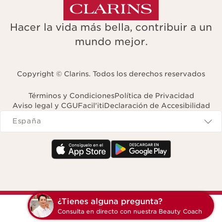
Hacer la vida más bella, contribuir a un
mundo mejor.
Copyright © Clarins. Todos los derechos reservados
Términos y Condiciones
Política de Privacidad
Aviso legal y CGU
Facil'iti
Declaración de Accesibilidad
Navigates to
España
¿Tienes alguna pregunta?
Consulta en directo con nuestra Beauty Coach