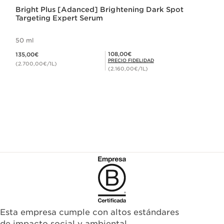
Bright Plus [Adanced] Brightening Dark Spot
Targeting Expert Serum
50 ml
Precio actual 135,00€
Precio Fidelidad 108,00€
108,00€
135,00€
PRECIO FIDELIDAD
(2.700,00€/1L)
(2.160,00€/1L)
Esta empresa cumple con altos estándares
de impacto social y ambiental.