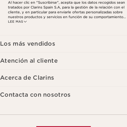
Al hacer clic en "Suscribirse", acepta que los datos recogidos sean
tratados por Clarins Spain S.A, para la gestión de la relación con el
cliente, y en particular para enviarle ofertas personalizadas sobre
nuestros productos y servicios en función de su comportamiento
LEE MAS
de compra, sus hábitos y/o intereses, incluso mediante su
visualización en redes sociales y sitios web de terceros, así como
con fines analíticos. Puede retirar su consentimiento en cualquier
momento haciendo click en el enlace para darse de baja que
aparece en cada newsletter que reciba. Para más información
Los más vendidos
sobre la gestión de sus datos y sus derechos, consulte nuestra
Atención al cliente
Acerca de Clarins
Contacta con nosotros