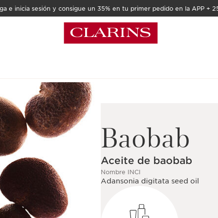
a e inicia sesión y consigue un 35% en tu primer pedido en la APP + 2
Baobab
Aceite de baobab
Nombre INCI
Adansonia digitata seed oil