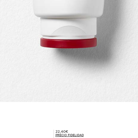
Precio Fidelidad 22,40€
22,40€
PRECIO FIDELIDAD