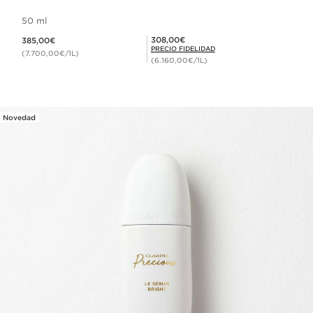
50 ml
Precio actual 385,00€
Precio Fidelidad 308,00€
308,00€
385,00€
PRECIO FIDELIDAD
(7.700,00€/1L)
(6.160,00€/1L)
Novedad