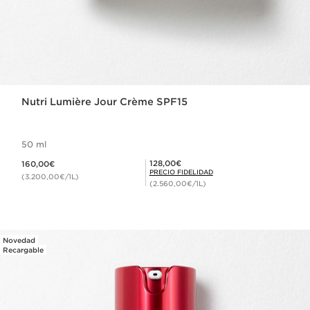
Nutri Lumière Jour Crème SPF15
50 ml
Precio actual 160,00€
Precio Fidelidad 128,00€
128,00€
160,00€
PRECIO FIDELIDAD
(3.200,00€/1L)
(2.560,00€/1L)
Novedad
Recargable