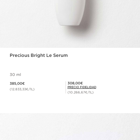
Precious Bright Le Serum
30 ml
Precio actual 385,00€
Precio Fidelidad 308,00€
308,00€
385,00€
PRECIO FIDELIDAD
(12.833,33€/1L)
(10.266,67€/1L)