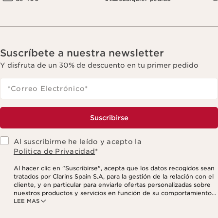
Suscríbete a nuestra newsletter
Y disfruta de un 30% de descuento en tu primer pedido
*Correo Electrónico
*
Suscribirse
Al suscribirme he leído y acepto la
Politica de Privacidad
*
Al hacer clic en "Suscribirse", acepta que los datos recogidos sean
tratados por Clarins Spain S.A, para la gestión de la relación con el
cliente, y en particular para enviarle ofertas personalizadas sobre
nuestros productos y servicios en función de su comportamiento
LEE MAS
de compra, sus hábitos y/o intereses, incluso mediante su
visualización en redes sociales y sitios web de terceros, así como
con fines analíticos. Puede retirar su consentimiento en cualquier