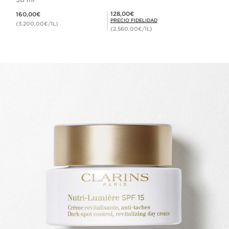
Precio actual 160,00€
Precio Fidelidad 128,00€
128,00€
160,00€
PRECIO FIDELIDAD
(3.200,00€/1L)
(2.560,00€/1L)