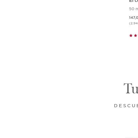
El 
más
50 m
Precio actual
147,
(2.9
Tu
DESCU