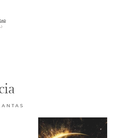
IDAD
L)
a
cia
LANTAS