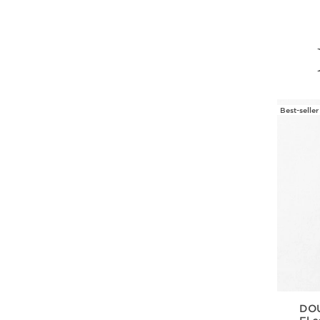
Best-seller
IR AL CONTENIDO
DOU