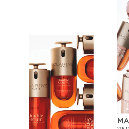
MA
VER T