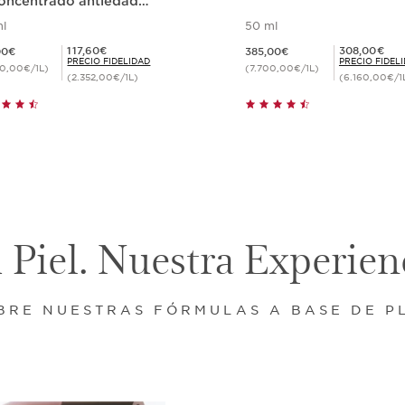
concentrado antiedad
 potente*
l
50 ml
 147,00€
Precio actual 385,00€
Precio Fidelidad 117,60€
Precio Fidelidad 308,00€
117,60€
308,00€
00€
385,00€
PRECIO FIDELIDAD
PRECIO FIDEL
40,00€/1L)
(7.700,00€/1L)
(2.352,00€/1L)
(6.160,00€/1
Compra rápida
Compra rápid
 Piel. Nuestra Experien
BRE NUESTRAS FÓRMULAS A BASE DE P