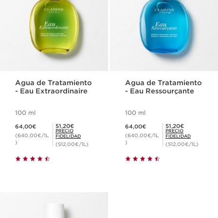
Agua de Tratamiento
Agua de Tratamiento
- Eau Extraordinaire
- Eau Ressourçante
100 ml
100 ml
Precio actual 64,00€
Precio actual 64,00€
Precio Fidelidad 51,20€
Precio Fidelidad 51,20€
51,20€
51,20€
64,00€
64,00€
PRECIO
PRECIO
(640,00€/1L
(640,00€/1L
FIDELIDAD
FIDELIDAD
)
)
(512,00€/1L)
(512,00€/1L)