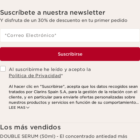
Suscríbete a nuestra newsletter
Y disfruta de un 30% de descuento en tu primer pedido
*Correo Electrónico
*
Suscribirse
Al suscribirme he leído y acepto la
Politica de Privacidad
*
Al hacer clic en "Suscribirse", acepta que los datos recogidos sean
tratados por Clarins Spain S.A, para la gestión de la relación con el
cliente, y en particular para enviarle ofertas personalizadas sobre
nuestros productos y servicios en función de su comportamiento
LEE MAS
de compra, sus hábitos y/o intereses, incluso mediante su
visualización en redes sociales y sitios web de terceros, así como
con fines analíticos. Puede retirar su consentimiento en cualquier
momento haciendo click en el enlace para darse de baja que
Los más vendidos
aparece en cada newsletter que reciba. Para más información
sobre la gestión de sus datos y sus derechos, consulte nuestra
DOUBLE SERUM (50ml) - El concentrado antiedad más