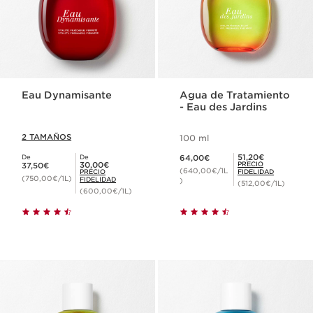
Eau Dynamisante
Agua de Tratamiento
- Eau des Jardins
2 TAMAÑOS
100 ml
Precio actual 64,00€
Precio Fidelidad 51,20€
51,20€
De
De
64,00€
Precio actual 37,50€
Precio Fidelidad 30,00€
30,00€
PRECIO
37,50€
(640,00€/1L
PRECIO
FIDELIDAD
(750,00€/1L)
FIDELIDAD
)
(512,00€/1L)
(600,00€/1L)