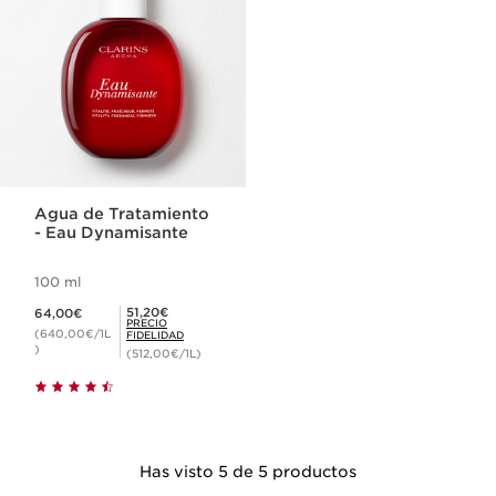
Agua de Tratamiento
- Eau Dynamisante
100 ml
Precio actual 64,00€
Precio Fidelidad 51,20€
51,20€
64,00€
PRECIO
(640,00€/1L
FIDELIDAD
)
(512,00€/1L)
Has visto 5 de 5 productos