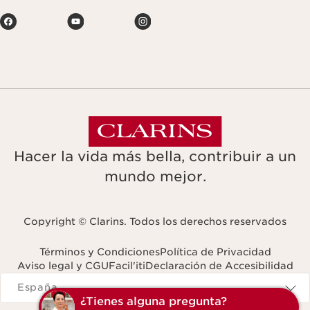
Hacer la vida más bella, contribuir a un
mundo mejor.
Copyright © Clarins. Todos los derechos reservados
Términos y Condiciones
Política de Privacidad
Aviso legal y CGU
Facil'iti
Declaración de Accesibilidad
Navigates to
España
¿Tienes alguna pregunta?