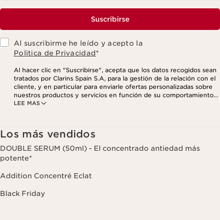
Suscribirse
Al suscribirme he leído y acepto la
Politica de Privacidad
*
Al hacer clic en "Suscribirse", acepta que los datos recogidos sean
tratados por Clarins Spain S.A, para la gestión de la relación con el
cliente, y en particular para enviarle ofertas personalizadas sobre
nuestros productos y servicios en función de su comportamiento
LEE MAS
de compra, sus hábitos y/o intereses, incluso mediante su
visualización en redes sociales y sitios web de terceros, así como
con fines analíticos. Puede retirar su consentimiento en cualquier
momento haciendo click en el enlace para darse de baja que
Los más vendidos
aparece en cada newsletter que reciba. Para más información
sobre la gestión de sus datos y sus derechos, consulte nuestra
DOUBLE SERUM (50ml) - El concentrado antiedad más
potente*
Addition Concentré Eclat
Black Friday