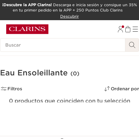
¡Descubre la APP Clarins!
Descarga e inicia sesión y consigue un 35%
en tu primer pedido en la APP + 250 Puntos Club Clarins
IR AL CONTENIDO
Descubrir
IR AL PIE DE PÁGINA
Leyenda
Eau Ensoleillante
(0)
Filtros
Ordenar por
0 productos que coinciden con tu selección
Restablecer todos los filtros