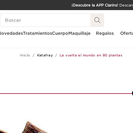
¡Descubre la APP Clarins!
Descarg
IR AL CONTENIDO
LEYENDA
IR AL PIE DE PÁGINA
Novedades
Tratamientos
Cuerpo
Maquillaje
Regalos
Ofert
Inicio
Katafray
La vuelta al mundo en 80 plantas
1
2
3
4