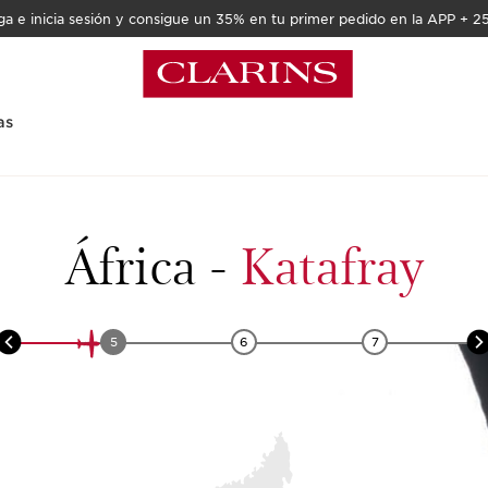
a e inicia sesión y consigue un 35% en tu primer pedido en la APP + 2
as
África
-
Katafray
5
6
7