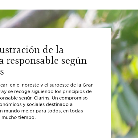
ustración de la
za responsable según
s
r, en el noreste y el suroeste de la Gran
Un compromiso e
afray se recoge siguiendo los principios de
Clarins se compro
ponsable según Clarins. Un compromiso
que el abastecimie
conómicos y sociales destinado a
haga en las mejore
un mundo mejor para todos, en todas
remuneración. Los
r mucho tiempo.
sobre la cosecha. P
encargados de la c
calidad se benefic
competencias que