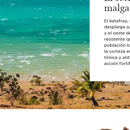
malga
El katafray
despliega su
y el oeste d
resistente q
población lo
la corteza e
tónica y ant
acción forti