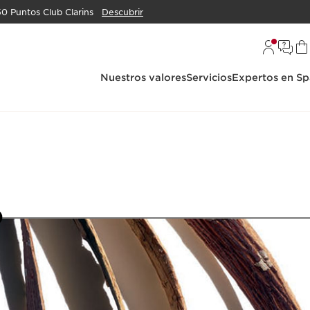
50 Puntos Club Clarins
Descubrir
Nuestros valores
Servicios
Expertos en Sp
8
9