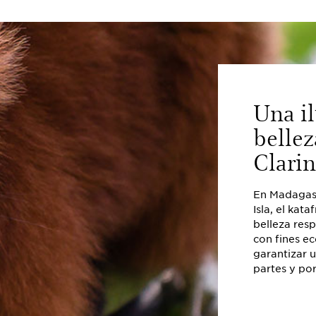
Una il
belle
Clarin
En Madagasca
Isla, el kat
belleza res
con fines e
garantizar 
partes y po