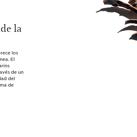
de la
rece los
nea. El
arins
ravés de un
dad del
ama de