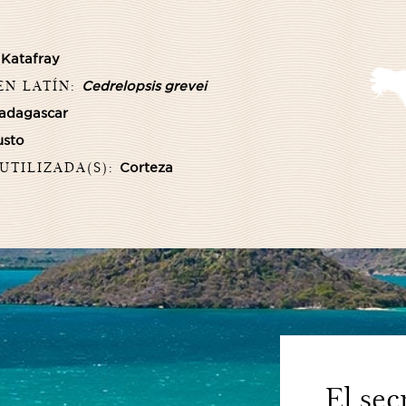
:
Katafray
EN LATÍN:
Cedrelopsis grevei
adagascar
usto
 UTILIZADA(S):
Corteza
El sec