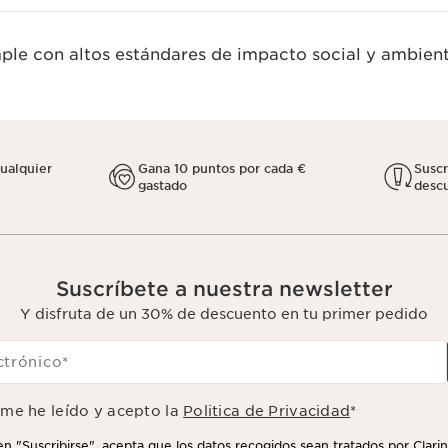
le con altos estándares de impacto social y ambient
cualquier
Gana 10 puntos por cada €
Susc
gastado
descu
Suscríbete a nuestra newsletter
Y disfruta de un 30% de descuento en tu primer pedido
ctrónico
*
rme he leído y acepto la
Politica de Privacidad
*
 en "Suscribirse", acepta que los datos recogidos sean tratados por Clarin