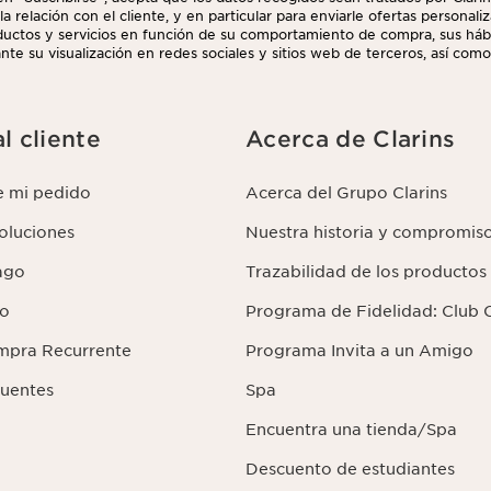
la relación con el cliente, y en particular para enviarle ofertas personal
uctos y servicios en función de su comportamiento de compra, sus hábi
nte su visualización en redes sociales y sitios web de terceros, así como
uede retirar su consentimiento en cualquier momento haciendo click en e
 que aparece en cada newsletter que reciba. Para más información sobr
us derechos, consulte nuestra
l cliente
Acerca de Clarins
e mi pedido
Acerca del Grupo Clarins
voluciones
Nuestra historia y compromis
ago
Trazabilidad de los productos
lo
Programa de Fidelidad: Club C
mpra Recurrente
Programa Invita a un Amigo
cuentes
Spa
Encuentra una tienda/Spa
Descuento de estudiantes