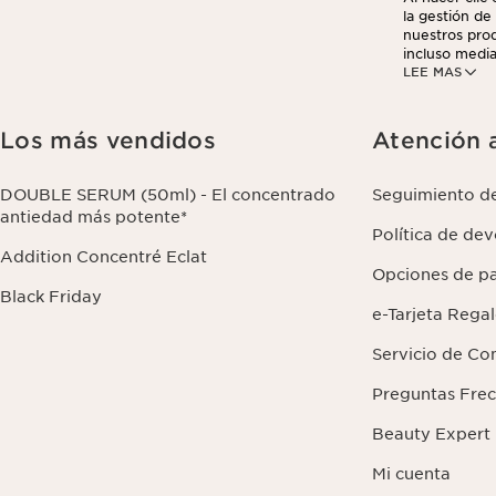
la gestión de 
nuestros prod
incluso media
LEE MAS
analíticos. P
darse de baja
sus datos y s
Los más vendidos
Atención a
DOUBLE SERUM (50ml) - El concentrado
Seguimiento d
antiedad más potente*
Política de de
Addition Concentré Eclat
Opciones de p
Black Friday
e-Tarjeta Rega
Servicio de Co
Preguntas Fre
Beauty Expert
Mi cuenta