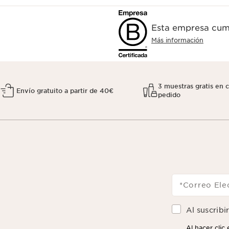
Esta empresa cump
Más información
3 muestras gratis en 
Envío gratuito a partir de 40€
pedido
*Correo Ele
Al suscribi
Al hacer clic