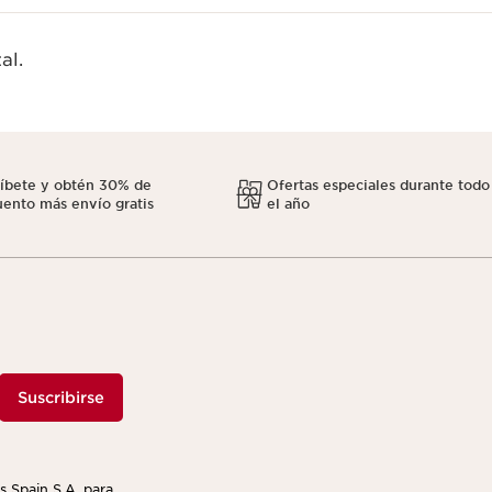
al.
ríbete y obtén 30% de
Ofertas especiales durante todo
ento más envío gratis
el año
Suscribirse
s Spain S.A, para